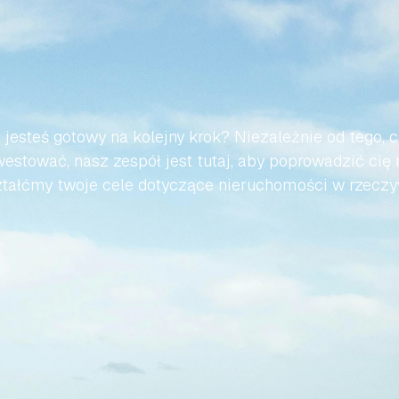
WMY,
ABY
TWOJA
PODRÓ
AŃSKIEJ
NIERUCHOMOŚC
BEZWYSIŁKOWA
 jesteś gotowy na kolejny krok? Niezależnie od tego, c
estować, nasz zespół jest tutaj, aby poprowadzić cię 
tałćmy twoje cele dotyczące nieruchomości w rzeczy