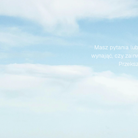
SPRA
HISZP
Masz pytania lub
wynająć, czy zainw
Przeksz