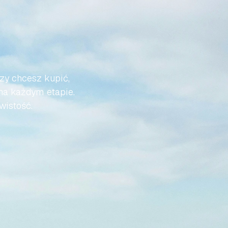
Ż
DO
I
BYŁA
zy chcesz kupić, 
na każdym etapie. 
wistość.