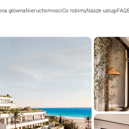
ona główna
Nieruchomosci
Co robimy
Nasze usługi
FAQ
ona główna
Nieruchomosci
Co robimy
Nasze usługi
FAQ