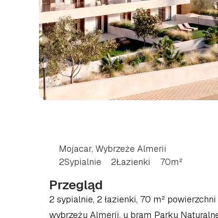
2-POKOJOWE
MIES
COSTA
ALMERÍA
Mojacar, Wybrzeże Almerii
2
Sypialnie
2
Łazienki
70
m²
Przegląd
2 sypialnie, 2 łazienki, 70 m² powierzch
wybrzeżu Almeríi, u bram Parku Naturaln