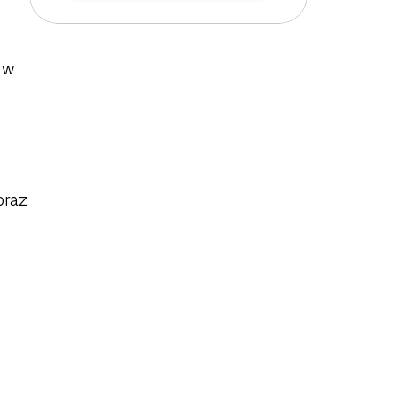
w 
raz 