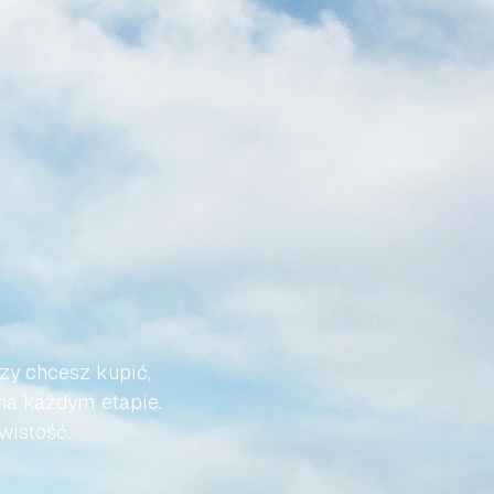
Ż
DO
I
BYŁA
zy chcesz kupić, 
na każdym etapie. 
wistość.