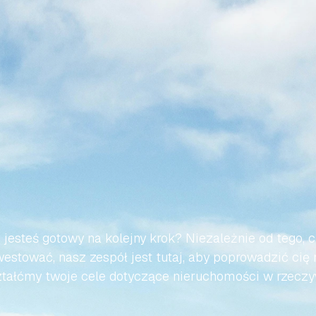
WMY,
ABY
TWOJA
PODRÓ
AŃSKIEJ
NIERUCHOMOŚC
BEZWYSIŁKOWA
 jesteś gotowy na kolejny krok? Niezależnie od tego, c
estować, nasz zespół jest tutaj, aby poprowadzić cię 
tałćmy twoje cele dotyczące nieruchomości w rzeczy