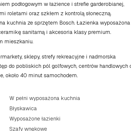
em podłogowym w łazience i strefie garderobianej, 
 roletami oraz szkłem z kontrolą słoneczną. 
a kuchnia ze sprzętem Bosch. Łazienka wyposażona 
eramikę sanitarną i akcesoria klasy premium. 
m mieszkaniu.
markety, sklepy, strefy rekreacyjne i nadmorska 
ęp do pobliskich pól golfowych, centrów handlowych o
he, około 40 minut samochodem.
W pełni wyposażona kuchnia
Błyskawica
Wyposażone łazienki
Szafy wnękowe