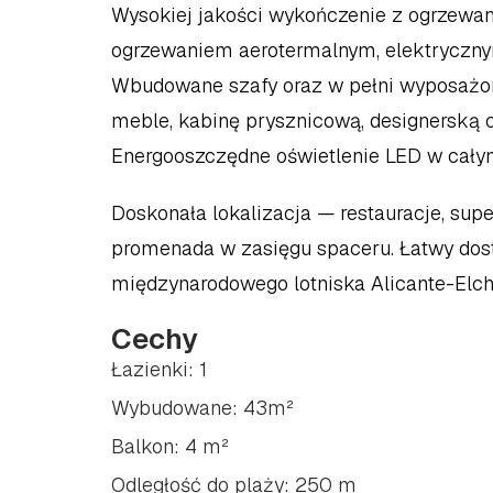
Wysokiej jakości wykończenie z ogrzewani
ogrzewaniem aerotermalnym, elektrycznymi
Wbudowane szafy oraz w pełni wyposażon
meble, kabinę prysznicową, designerską c
Energooszczędne oświetlenie LED w cały
Doskonała lokalizacja — restauracje, super
promenada w zasięgu spaceru. Łatwy dost
międzynarodowego lotniska Alicante-Elc
Cechy
Łazienki: 1
Wybudowane: 43m²
Balkon: 4 m²
Odległość do plaży: 250 m