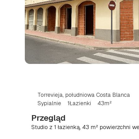
STUDIO
W
TORREVI
WYBRZEŻE
COSTA
Torrevieja, południowa Costa Blanca
Sypialnie
1
Łazienki
43
m²
Przegląd
Studio z 1 łazienką, 43 m² powierzchni w