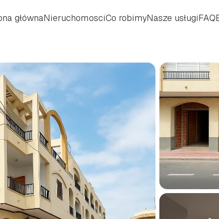
ona główna
Nieruchomosci
Co robimy
Nasze usługi
FAQ
ona główna
Nieruchomosci
Co robimy
Nasze usługi
FAQ