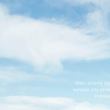
SPRA
HISZP
Masz pytania lub
wynająć, czy zainw
Przeksz