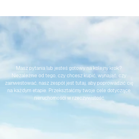
SPRAWMY,
ABY
TWOJA
PODRÓŻ
DO
HISZPAŃSKIEJ
NIERUCHOMOŚCI
BYŁA
BEZWYSIŁKOWA
Masz pytania lub jesteś gotowy na kolejny krok? 
Niezależnie od tego, czy chcesz kupić, wynająć, czy 
zainwestować, nasz zespół jest tutaj, aby poprowadzić cię 
na każdym etapie. Przekształćmy twoje cele dotyczące 
nieruchomości w rzeczywistość.