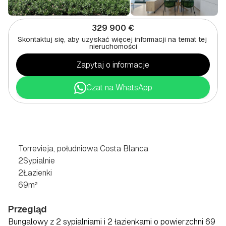
329 900 €
Skontaktuj się, aby uzyskać więcej informacji na temat tej 
nieruchomości
Zapytaj o informacje
Czat na WhatsApp
BUNGALOW
Z
2
SYPIALNIAMI
W
TORREVIEJA,
NA
POŁUDNIOWYM
WYBRZEŻU
COSTA
BLANCA
Torrevieja, południowa Costa Blanca
2
Sypialnie
2
Łazienki
69
m²
Przegląd
Bungalowy z 2 sypialniami i 2 łazienkami o powierzchni 69 