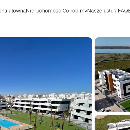
ona główna
Nieruchomosci
Co robimy
Nasze usługi
FAQ
ona główna
Nieruchomosci
Co robimy
Nasze usługi
FAQ