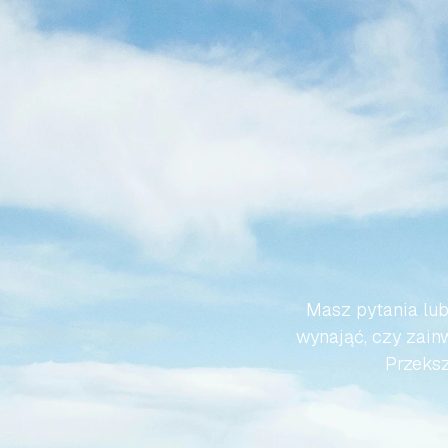
SPRA
HISZP
Masz pytania lub
wynająć, czy zainw
Przeksz