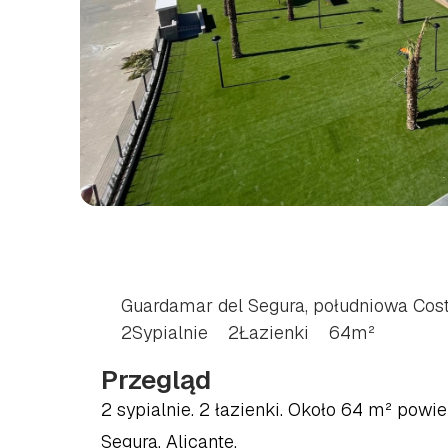
MIESZKANIE
Z
2
SY
DEL
SEGURA,
POŁU
Guardamar del Segura, południowa Cos
2
Sypialnie
2
Łazienki
64
m²
Przegląd
2 sypialnie. 2 łazienki. Około 64 m² powi
Segura, Alicante.