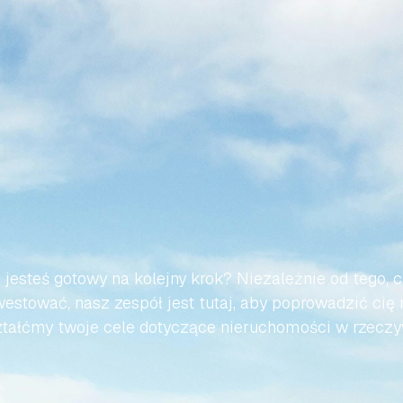
WMY,
ABY
TWOJA
PODRÓ
AŃSKIEJ
NIERUCHOMOŚC
BEZWYSIŁKOWA
 jesteś gotowy na kolejny krok? Niezależnie od tego, c
estować, nasz zespół jest tutaj, aby poprowadzić cię 
tałćmy twoje cele dotyczące nieruchomości w rzeczy