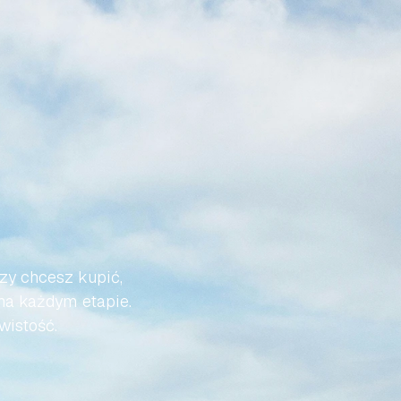
Ż
DO
I
BYŁA
zy chcesz kupić, 
na każdym etapie. 
wistość.