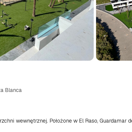
PIALNIAMI
W
GUARDAMA
DNIOWE
COSTA
BLANCA
ta Blanca
erzchni wewnętrznej. Położone w El Raso, Guardamar de