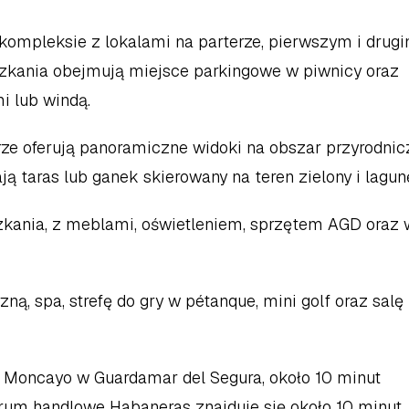
mpleksie z lokalami na parterze, pierwszym i drugi
szkania obejmują miejsce parkingowe w piwnicy oraz 
i lub windą.
ze oferują panoramiczne widoki na obszar przyrodnicz
ą taras lub ganek skierowany na teren zielony i lagun
kania, z meblami, oświetleniem, sprzętem AGD oraz w
ą, spa, strefę do gry w pétanque, mini golf oraz salę 
 Moncayo w Guardamar del Segura, około 10 minut 
um handlowe Habaneras znajduje się około 10 minut 