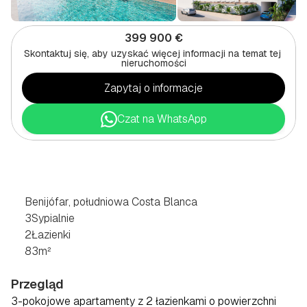
399 900 €
Skontaktuj się, aby uzyskać więcej informacji na temat tej 
nieruchomości
Zapytaj o informacje
Czat na WhatsApp
3-POKOJOWE
MIESZKANIE
W
BENIJOFAR,
POŁUDNIOWA
COSTA
BLANCA
Benijófar, południowa Costa Blanca
3
Sypialnie
2
Łazienki
83
m²
Przegląd
3-pokojowe apartamenty z 2 łazienkami o powierzchni 