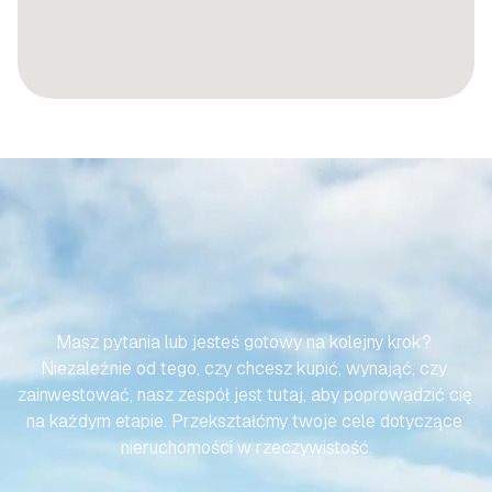
SPRAWMY,
ABY
TWOJA
PODRÓŻ
DO
HISZPAŃSKIEJ
NIERUCHOMOŚCI
BYŁA
BEZWYSIŁKOWA
Masz pytania lub jesteś gotowy na kolejny krok? 
Niezależnie od tego, czy chcesz kupić, wynająć, czy 
zainwestować, nasz zespół jest tutaj, aby poprowadzić cię 
na każdym etapie. Przekształćmy twoje cele dotyczące 
nieruchomości w rzeczywistość.