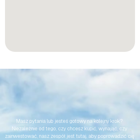
SPRAWMY,
ABY
TWOJA
PODRÓŻ
DO
HISZPAŃSKIEJ
NIERUCHOMOŚCI
BYŁA
BEZWYSIŁKOWA
Masz pytania lub jesteś gotowy na kolejny krok? 
Niezależnie od tego, czy chcesz kupić, wynająć, czy 
zainwestować, nasz zespół jest tutaj, aby poprowadzić cię 