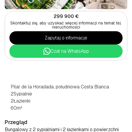
299 900 €
Skontaktuj się, aby uzyskać więcej informacji na temat tej 
nieruchomości
Zapytaj o informacje
Czat na WhatsApp
2
SYPIALNE
BUNGALOW
W
PILAR
DE
LA
HORADADA,
POŁUDNIOWE
WYBRZEŻE
COSTA
BLANCA
Pilar de la Horadada, południowa Costa Blanca
2
Sypialnie
2
Łazienki
60
m²
Przegląd
Bungalowy z 2 sypialniami i 2 łazienkami o powierzchni 