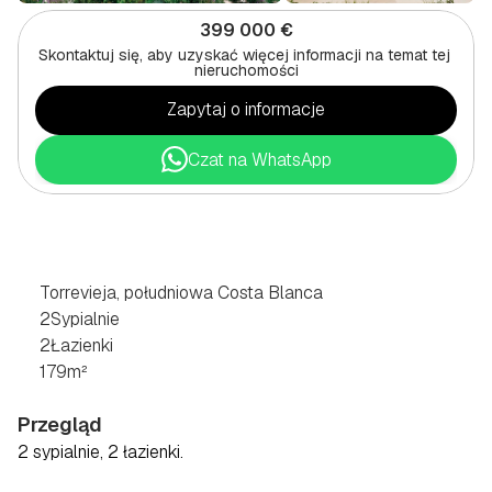
399 000 €
Skontaktuj się, aby uzyskać więcej informacji na temat tej 
nieruchomości
Zapytaj o informacje
Czat na WhatsApp
BUNGALOW
Z
2
SYPIALNIAMI
W
TORREVIEJA,
NA
POŁUDNIOWYM
WYBRZEŻU
COSTA
BLANCA
Torrevieja, południowa Costa Blanca
2
Sypialnie
2
Łazienki
179
m²
Przegląd
2 sypialnie, 2 łazienki.  