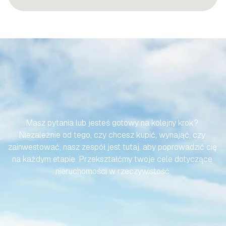
SPRAWMY,
ABY
TWOJA
PODRÓŻ
DO
HISZPAŃSKIEJ
NIERUCHOMOŚCI
BYŁA
BEZWYSIŁKOWA
Masz pytania lub jesteś gotowy na kolejny krok? 
Niezależnie od tego, czy chcesz kupić, wynająć, czy 
zainwestować, nasz zespół jest tutaj, aby poprowadzić cię 
na każdym etapie. Przekształćmy twoje cele dotyczące 
nieruchomości w rzeczywistość.