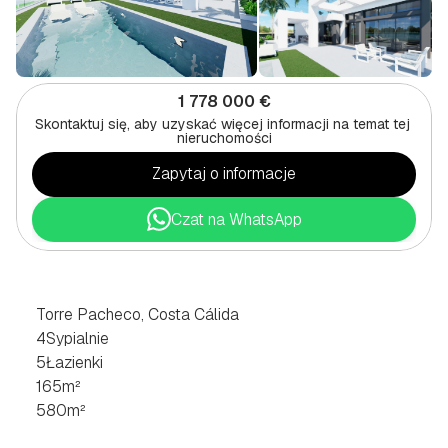
1 778 000 €
Skontaktuj się, aby uzyskać więcej informacji na temat tej 
nieruchomości
Zapytaj o informacje
Czat na WhatsApp
WILLA
Z
4
SYPIALNIAMI
W
TORRE
PACHECO,
COSTA
CÁLIDA
Torre Pacheco, Costa Cálida
4
Sypialnie
5
Łazienki
165
m²
580
m²