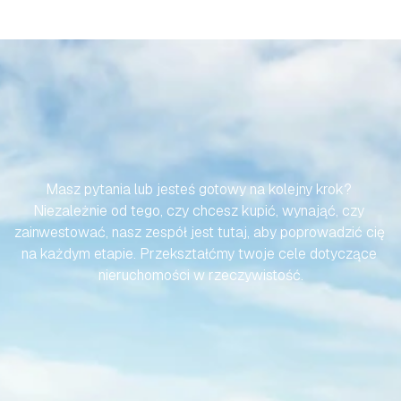
SPRAWMY,
ABY
TWOJA
PODRÓŻ
DO
HISZPAŃSKIEJ
NIERUCHOMOŚCI
BYŁA
BEZWYSIŁKOWA
Masz pytania lub jesteś gotowy na kolejny krok? 
Niezależnie od tego, czy chcesz kupić, wynająć, czy 
zainwestować, nasz zespół jest tutaj, aby poprowadzić cię 
na każdym etapie. Przekształćmy twoje cele dotyczące 
nieruchomości w rzeczywistość.