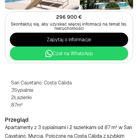
296 900 €
Skontaktuj się, aby uzyskać więcej informacji na temat tej 
nieruchomości
Zapytaj o informacje
Czat na WhatsApp
3-POKOJOWY
PENTHOUSE
W
SAN
CAYETANO,
COSTA
CÁLIDA
San Cayetano, Costa Cálida
3
Sypialnie
2
Łazienki
87
m²
Przegląd
Apartamenty z 3 sypialniami i 2 łazienkami od 87 m² w San 
Cayetano, Murcja. Położone na Costa Cálida z szybkim 