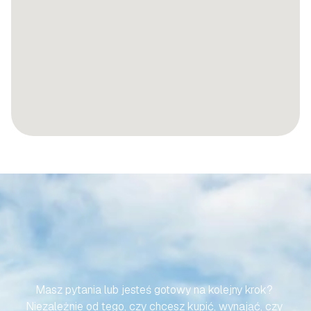
SPRAWMY,
ABY
TWOJA
PODRÓŻ
DO
HISZPAŃSKIEJ
NIERUCHOMOŚCI
BYŁA
BEZWYSIŁKOWA
Masz pytania lub jesteś gotowy na kolejny krok? 
Niezależnie od tego, czy chcesz kupić, wynająć, czy 