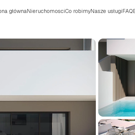
ona główna
Nieruchomosci
Co robimy
Nasze usługi
FAQ
ona główna
Nieruchomosci
Co robimy
Nasze usługi
FAQ