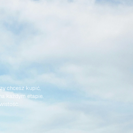
Ż
DO
I
BYŁA
zy chcesz kupić, 
na każdym etapie. 
wistość.