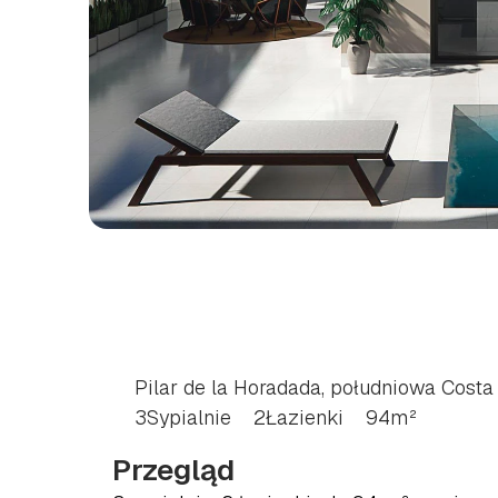
BUNGALOW
Z
3
SYP
HORADADA,
POŁUD
BLANCA
Pilar de la Horadada, południowa Costa
3
Sypialnie
2
Łazienki
94
m²
Przegląd