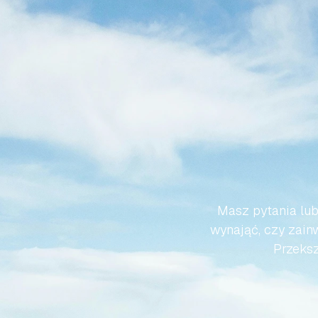
SPRA
HISZP
Masz pytania lub
wynająć, czy zainw
Przeksz