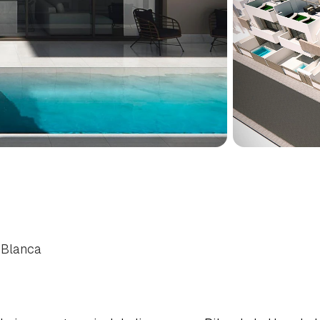
IALNIAMI
W
PILAR
DE
LA
NIOWE
WYBRZEŻE
COSTA
 Blanca