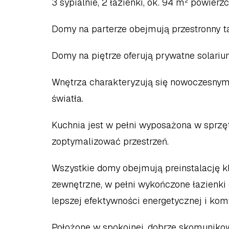
3 sypialnie, 2 łazienki, ok. 94 m² powierz
Domy na parterze obejmują przestronny ta
Domy na piętrze oferują prywatne solarium
Wnętrza charakteryzują się nowoczesnym,
światła.  
Kuchnia jest w pełni wyposażona w sprzęt
zoptymalizować przestrzeń.  
Wszystkie domy obejmują preinstalację kl
zewnętrzne, w pełni wykończone łazienki
lepszej efektywności energetycznej i komfo
Położone w spokojnej, dobrze skomunikow