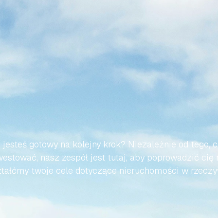
WMY,
ABY
TWOJA
PODRÓ
AŃSKIEJ
NIERUCHOMOŚC
BEZWYSIŁKOWA
 jesteś gotowy na kolejny krok? Niezależnie od tego, c
estować, nasz zespół jest tutaj, aby poprowadzić cię 
tałćmy twoje cele dotyczące nieruchomości w rzeczy