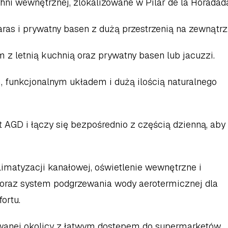
chni wewnętrznej, zlokalizowane w Pilar de la Horadada
ras i prywatny basen z dużą przestrzenią na zewnątrz.
 z letnią kuchnią oraz prywatny basen lub jacuzzi.  
 funkcjonalnym układem i dużą ilością naturalnego 
 AGD i łączy się bezpośrednio z częścią dzienną, aby 
imatyzacji kanałowej, oświetlenie wewnętrzne i 
 oraz system podgrzewania wody aerotermicznej dla 
rtu.  
anej okolicy z łatwym dostępem do supermarketów, 