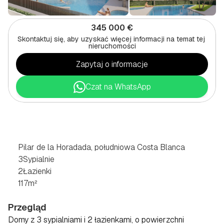
345 000 €
Skontaktuj się, aby uzyskać więcej informacji na temat tej 
nieruchomości
Zapytaj o informacje
Czat na WhatsApp
3-POKOJOWE
MIESZKANIE
W
PILAR
DE
LA
HORADADA,
POŁUDNIOWE
COSTA
BLANCA
Pilar de la Horadada, południowa Costa Blanca
3
Sypialnie
2
Łazienki
117
m²
Przegląd
Domy z 3 sypialniami i 2 łazienkami, o powierzchni 