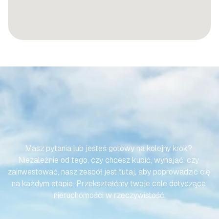
SPRAWMY,
ABY
TWOJA
PODRÓŻ
DO
HISZPAŃSKIEJ
NIERUCHOMOŚCI
BYŁA
BEZWYSIŁKOWA
Masz pytania lub jesteś gotowy na kolejny krok? 
Niezależnie od tego, czy chcesz kupić, wynająć, czy 
zainwestować, nasz zespół jest tutaj, aby poprowadzić cię 
na każdym etapie. Przekształćmy twoje cele dotyczące 
nieruchomości w rzeczywistość.