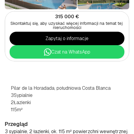
315 000 €
Skontaktuj się, aby uzyskać więcej informacji na temat tej 
nieruchomości
Zapytaj o informacje
Czat na WhatsApp
3-POKOJOWE
MIESZKANIE
W
PILAR
DE
LA
HORADADA,
POŁUDNIOWE
COSTA
BLANCA
Pilar de la Horadada, południowa Costa Blanca
3
Sypialnie
2
Łazienki
115
m²
Przegląd
3 sypialnie, 2 łazienki, ok. 115 m² powierzchni wewnętrznej. 