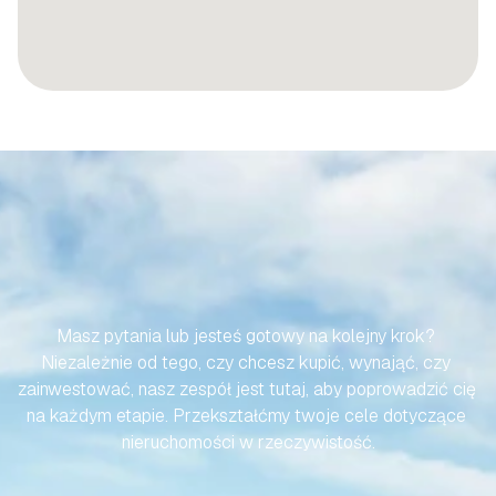
SPRAWMY,
ABY
TWOJA
PODRÓŻ
DO
HISZPAŃSKIEJ
NIERUCHOMOŚCI
BYŁA
BEZWYSIŁKOWA
Masz pytania lub jesteś gotowy na kolejny krok? 
Niezależnie od tego, czy chcesz kupić, wynająć, czy 
zainwestować, nasz zespół jest tutaj, aby poprowadzić cię 
na każdym etapie. Przekształćmy twoje cele dotyczące 
nieruchomości w rzeczywistość.