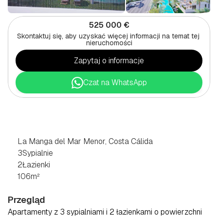
525 000 €
Skontaktuj się, aby uzyskać więcej informacji na temat tej 
nieruchomości
Zapytaj o informacje
Czat na WhatsApp
PARTEROWY
DOM
Z
3
SYPIALNIAMI
W
LA
MANGA
DEL
MAR
MENOR,
COSTA
CÁLIDA
La Manga del Mar Menor, Costa Cálida
3
Sypialnie
2
Łazienki
106
m²
Przegląd
Apartamenty z 3 sypialniami i 2 łazienkami o powierzchni 