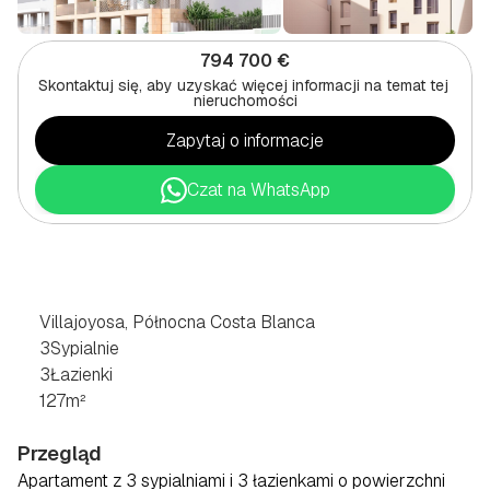
794 700 €
Skontaktuj się, aby uzyskać więcej informacji na temat tej 
nieruchomości
Zapytaj o informacje
Czat na WhatsApp
3
SYPIALNI
PENTHOUSE
W
VILLAJOYOSA,
PÓŁNOCNE
COSTA
BLANCA
Villajoyosa, Północna Costa Blanca
3
Sypialnie
3
Łazienki
127
m²
Przegląd
Apartament z 3 sypialniami i 3 łazienkami o powierzchni 