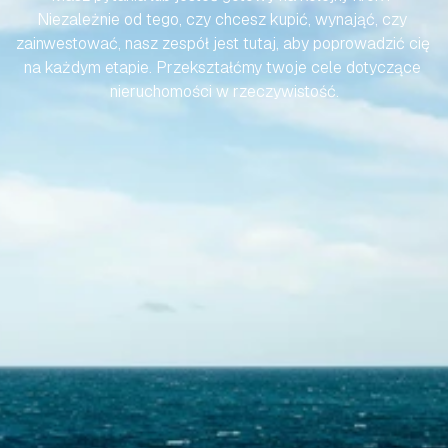
Niezależnie od tego, czy chcesz kupić, wynająć, czy 
zainwestować, nasz zespół jest tutaj, aby poprowadzić cię 
na każdym etapie. Przekształćmy twoje cele dotyczące 
nieruchomości w rzeczywistość.
Skontaktuj się z nami