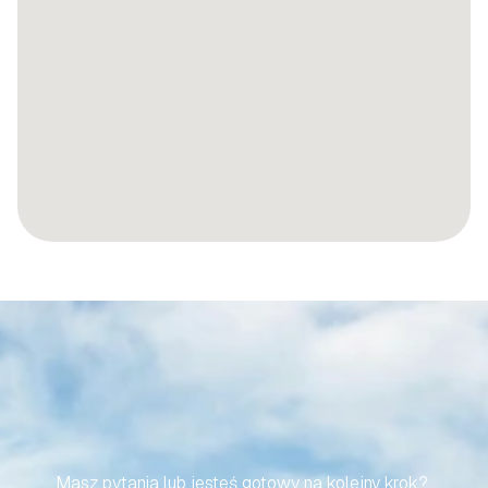
SPRAWMY,
ABY
TWOJA
PODRÓŻ
DO
HISZPAŃSKIEJ
NIERUCHOMOŚCI
BYŁA
BEZWYSIŁKOWA
Masz pytania lub jesteś gotowy na kolejny krok? 