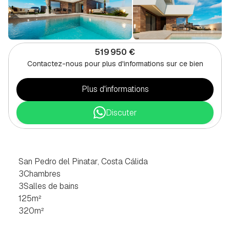
519 950 €
Contactez-nous pour plus d'informations sur ce bien
Plus d'informations
Discuter
VILLA
DE
3
CHAMBRES
À
SAN
PEDRO
DEL
PINATAR,
COSTA
CÁLIDA
San Pedro del Pinatar, Costa Cálida
3
Chambres
3
Salles de bains
125
m²
320
m²