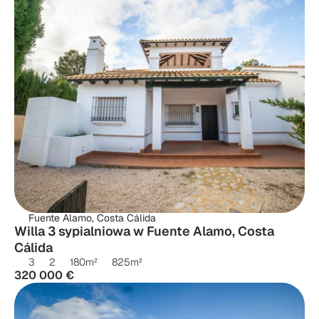
Fuente Alamo, Costa Cálida
Willa 3 sypialniowa w Fuente Alamo, Costa 
Cálida
3
2
180
m²
825
m²
320 000 €