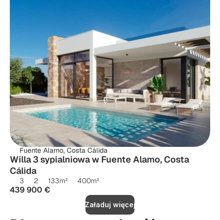
Fuente Alamo, Costa Cálida
Willa 3 sypialniowa w Fuente Alamo, Costa 
Cálida
3
2
133
m²
400
m²
439 900 €
Załaduj więcej