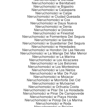
Nieruchomości w Benitatxell
Nieruchomości w Bigastro
Nieruchomości w Calasparra
Nieruchomości w Calpe
Nieruchomości w Ciudad Quesada
Nieruchomości w Cox
Nieruchomości w Daya Nueva
Nieruchomości w Denia
Nieruchomości w Dolores
Nieruchomości w Finestrat
Nieruchomości w Formentera Del Segura
Nieruchomości w Gandia
Nieruchomości w Guardamar Del Segura
Nieruchomości w Heredades
Nieruchomości w Hondon De Las Nieves
Nieruchomości w La Manga Del Mar Menor
Nieruchomości w La Marina
Nieruchomości w Los Alcazares
Nieruchomości w Los Belones
Nieruchomości w Los Montesinos
Nieruchomości w Los Nietos
Nieruchomości w Mar De Pulpi
Nieruchomości w Mojacar
Nieruchomości w Monforte Del Cid
Nieruchomości w Mutxamel
Nieruchomości w Orihuela Costa
Nieruchomości w Pilar De La Horadada
Nieruchomości w Pinar De Campoverde
Nieruchomości w Playa Honda
Nieruchomości w Polop De La Marina
Nieruchomości w Roda
Nieruchomości w Rojales