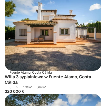
Fuente Alamo, Costa Cálida
Willa 3 sypialniowa w Fuente Alamo, Costa 
Cálida
3
2
178
m²
814
m²
320 000 €