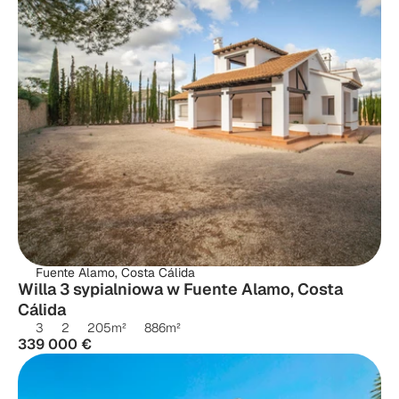
Fuente Alamo, Costa Cálida
Willa 3 sypialniowa w Fuente Alamo, Costa 
Cálida
3
2
205
m²
886
m²
339 000 €