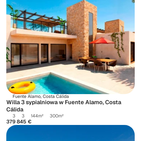
Fuente Alamo, Costa Cálida
Willa 3 sypialniowa w Fuente Alamo, Costa 
Cálida
3
3
144
m²
300
m²
379 845 €