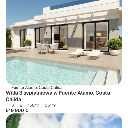
Fuente Alamo, Costa Cálida
Willa 3 sypialniowa w Fuente Alamo, Costa 
Cálida
3
2
156
m²
551
m²
519 900 €