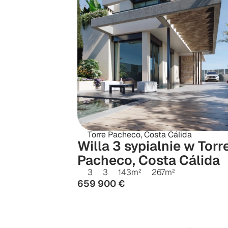
Torre Pacheco, Costa Cálida
Willa 3 sypialnie w Torre
Pacheco, Costa Cálida
3
3
143
m²
267
m²
659 900 €