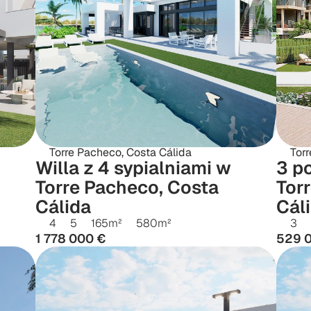
Torre Pacheco, Costa Cálida
Torr
Willa z 4 sypialniami w 
3 p
Torre Pacheco, Costa 
Torr
Cálida
Cál
4
5
165
m²
580
m²
3
1 778 000 €
529 