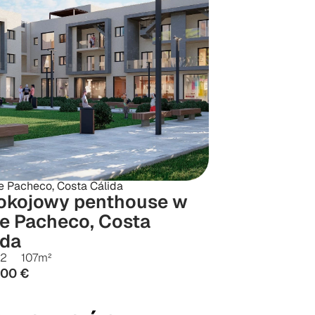
e Pacheco, Costa Cálida
okojowy penthouse w 
e Pacheco, Costa 
ida
2
107
m²
000 €