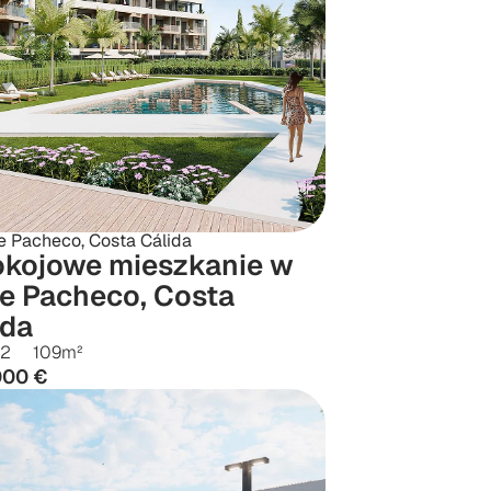
e Pacheco, Costa Cálida
okojowe mieszkanie w 
e Pacheco, Costa 
ida
2
109
m²
000 €