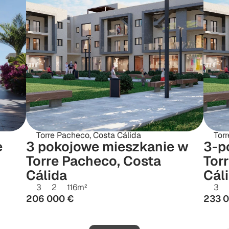
Torre Pacheco, Costa Cálida
Torr
 
3 pokojowe mieszkanie w 
3-p
Torre Pacheco, Costa 
Torr
Cálida
Cál
3
2
116
m²
3
206 000 €
233 