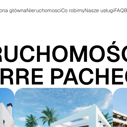
rona główna
Nieruchomosci
Co robimy
Nasze usługi
FAQ
B
rona główna
Nieruchomosci
Co robimy
Nasze usługi
FAQ
B
RUCHOMOŚC
RRE PACH