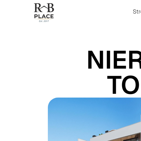
St
St
NIE
TO