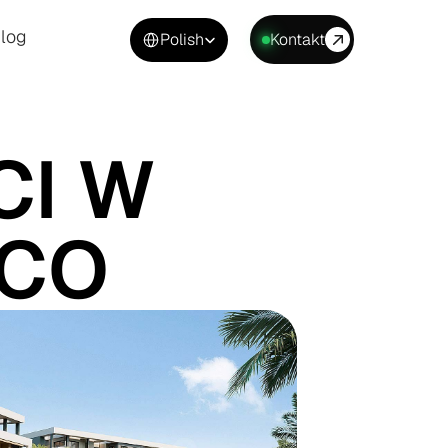
Select Language
log
Polish
Kontakt
log
I W 
ECO