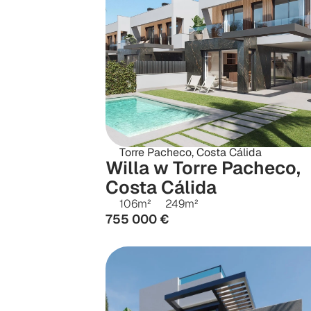
Torre Pacheco, Costa Cálida
Willa w Torre Pacheco, 
Costa Cálida
106
m²
249
m²
755 000 €