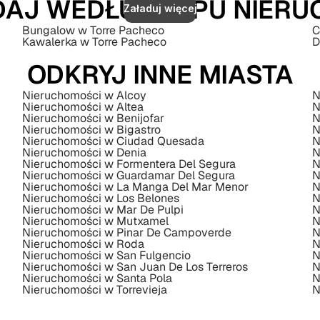
AJ WEDŁUG TYPU NIER
Załaduj więcej
Bungalow w Torre Pacheco
C
Kawalerka w Torre Pacheco
D
ODKRYJ INNE MIASTA
Nieruchomości w Alcoy
N
Nieruchomości w Altea
N
Nieruchomości w Benijofar
N
Nieruchomości w Bigastro
N
Nieruchomości w Ciudad Quesada
N
Nieruchomości w Denia
N
Nieruchomości w Formentera Del Segura
N
Nieruchomości w Guardamar Del Segura
N
Nieruchomości w La Manga Del Mar Menor
N
Nieruchomości w Los Belones
N
Nieruchomości w Mar De Pulpi
N
Nieruchomości w Mutxamel
N
Nieruchomości w Pinar De Campoverde
N
Nieruchomości w Roda
N
Nieruchomości w San Fulgencio
N
Nieruchomości w San Juan De Los Terreros
N
Nieruchomości w Santa Pola
N
Nieruchomości w Torrevieja
N