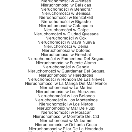
Nieruchomości w Avileses
Nieruchomości w Balsicas
Nieruchomości w Benijofar
Nieruchomości w Benissa
Nieruchomości w Benitatxell
Nieruchomości w Bigastro
Nieruchomości w Calasparra
Nieruchomości w Calpe
Nieruchomości w Ciudad Quesada
Nieruchomości w Cox
Nieruchomości w Daya Nueva
Nieruchomości w Denia
Nieruchomości w Dolores
Nieruchomości w Finestrat
Nieruchomości w Formentera Del Segura
Nieruchomości w Fuente Alamo
Nieruchomości w Gandia
Nieruchomości w Guardamar Del Segura
Nieruchomości w Heredades
Nieruchomości w Hondon De Las Nieves
Nieruchomości w La Manga Del Mar Menor
Nieruchomości w La Marina
Nieruchomości w Los Alcazares
Nieruchomości w Los Belones
Nieruchomości w Los Montesinos
Nieruchomości w Los Nietos
Nieruchomości w Mar De Pulpi
Nieruchomości w Mojacar
Nieruchomości w Monforte Del Cid
Nieruchomości w Mutxamel
Nieruchomości w Orihuela Costa
Nieruchomości w Pilar De La Horadada