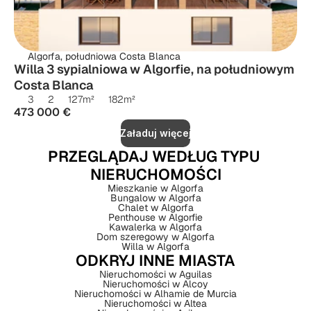
Algorfa, południowa Costa Blanca
Willa 3 sypialniowa w Algorfie, na południowym 
Costa Blanca
3
2
127
m²
182
m²
473 000 €
Załaduj więcej
PRZEGLĄDAJ WEDŁUG TYPU 
NIERUCHOMOŚCI
Mieszkanie w Algorfa
Bungalow w Algorfa
Chalet w Algorfa
Penthouse w Algorfie
Kawalerka w Algorfa
Dom szeregowy w Algorfa
Willa w Algorfa
ODKRYJ INNE MIASTA
Nieruchomości w Aguilas
Nieruchomości w Alcoy
Nieruchomości w Alhamie de Murcia
Nieruchomości w Altea