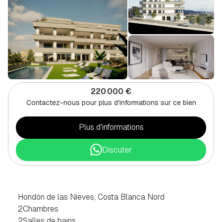
220 000 €
Contactez-nous pour plus d'informations sur ce bien
Plus d'informations
Discuter
PENTHOUSE
2
CHAMBRES
À
HONDON
DE
LAS
NIEVES,
NORD
COSTA
BLANCA
Hondón de las Nieves, Costa Blanca Nord
2
Chambres
2
Salles de bains